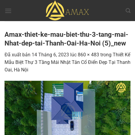
Chuyển
đến
nội
dung
Amax-thiet-ke-mau-biet-thu-3-tang-mai-
Nhat-dep-tai-Thanh-Oai-Ha-Noi (5)_new
Đã xuất bản
14 Tháng 6, 2023
lúc
860 × 483
trong
Thiết Kế
Mẫu Biệt Thự 3 Tầng Mái Nhật Tân Cổ Điển Đẹp Tại Thanh
Oai, Hà Nội