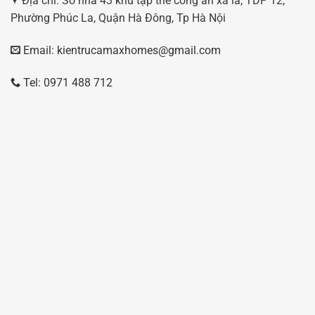
Địa chỉ: Số nhà 43 khu tập thể công an xa la, TDP 12,
Phường Phúc La, Quận Hà Đông, Tp Hà Nội
Email: kientrucamaxhomes@gmail.com
Tel: 0971 488 712