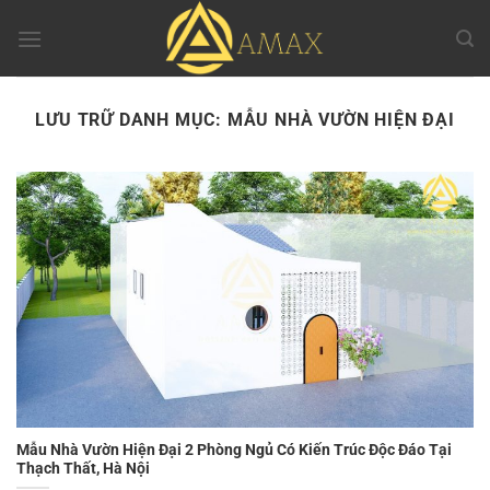
Chuyển
đến
nội
dung
LƯU TRỮ DANH MỤC:
MẪU NHÀ VƯỜN HIỆN ĐẠI
Mẫu Nhà Vườn Hiện Đại 2 Phòng Ngủ Có Kiến Trúc Độc Đáo Tại
Thạch Thất, Hà Nội