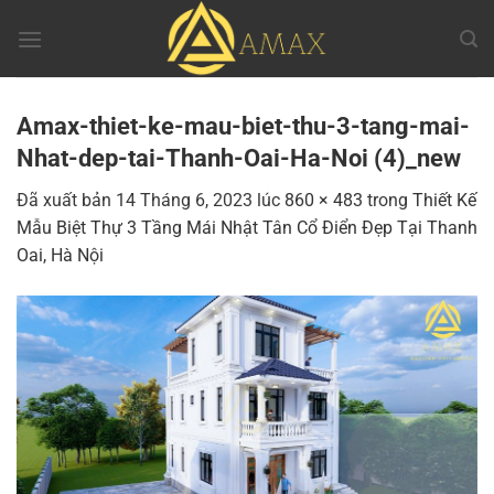
Chuyển
đến
nội
dung
Amax-thiet-ke-mau-biet-thu-3-tang-mai-
Nhat-dep-tai-Thanh-Oai-Ha-Noi (4)_new
Đã xuất bản
14 Tháng 6, 2023
lúc
860 × 483
trong
Thiết Kế
Mẫu Biệt Thự 3 Tầng Mái Nhật Tân Cổ Điển Đẹp Tại Thanh
Oai, Hà Nội