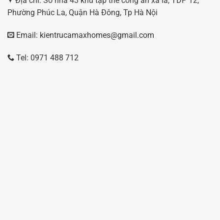
Địa chỉ: Số nhà 43 khu tập thể công an xa la, TDP 12,
Phường Phúc La, Quận Hà Đông, Tp Hà Nội
Email: kientrucamaxhomes@gmail.com
Tel: 0971 488 712