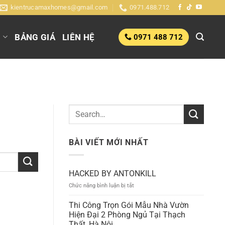
kientrucamaxhomes@gmail.com
0971.488.712
G
BẢNG GIÁ
LIÊN HỆ
0971 488 712
BÀI VIẾT MỚI NHẤT
HACKED BY ANTONKILL
ở
Chức năng bình luận bị tắt
HACKED
BY
Thi Công Trọn Gói Mẫu Nhà Vườn
ANTONKILL
Hiện Đại 2 Phòng Ngủ Tại Thạch
Thất, Hà Nội