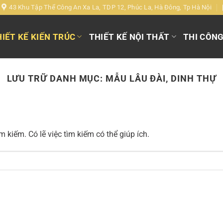
43 Khu Tập Thể Công An Xa La, TDP 12, Phúc La, Hà Đông, Tp Hà Nội
IẾT KẾ KIẾN TRÚC
THIẾT KẾ NỘI THẤT
THI CÔN
LƯU TRỮ DANH MỤC:
MẪU LÂU ĐÀI, DINH THỰ
 kiếm. Có lẽ việc tìm kiếm có thể giúp ích.