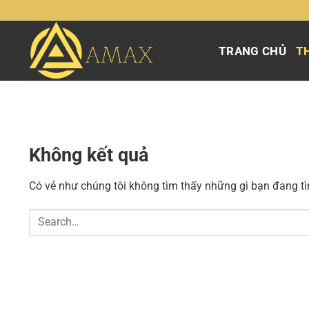
Chuyển
đến
nội
TRANG CHỦ
TH
dung
Không kết quả
Có vẻ như chúng tôi không tìm thấy những gì bạn đang tìm