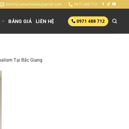
kientrucamaxhomes@gmail.com
0971.488.712
G
BẢNG GIÁ
LIÊN HỆ
0971 488 712
alism Tại Bắc Giang