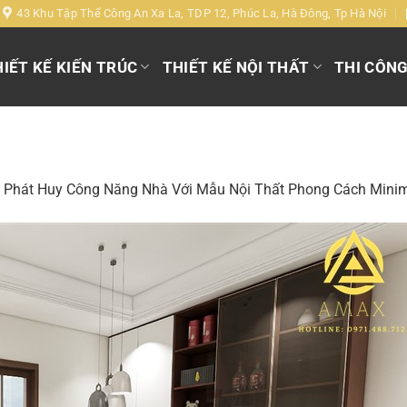
43 Khu Tập Thể Công An Xa La, TDP 12, Phúc La, Hà Đông, Tp Hà Nội
IẾT KẾ KIẾN TRÚC
THIẾT KẾ NỘI THẤT
THI CÔN
g
Phát Huy Công Năng Nhà Với Mẫu Nội Thất Phong Cách Minim