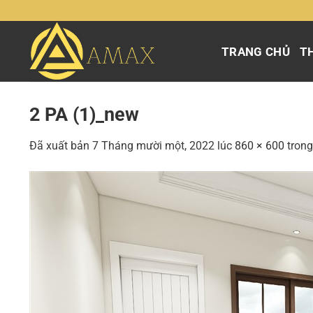
Chuyển
đến
nội
TRANG CHỦ
TH
dung
2 PA (1)_new
Đã xuất bản
7 Tháng mười một, 2022
lúc
860 × 600
tron