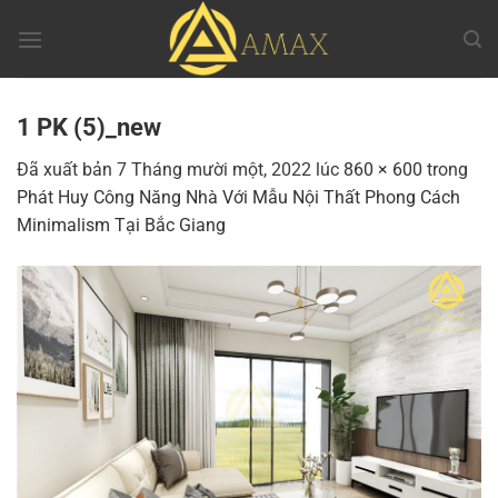
Chuyển
đến
nội
dung
1 PK (5)_new
Đã xuất bản
7 Tháng mười một, 2022
lúc
860 × 600
trong
Phát Huy Công Năng Nhà Với Mẫu Nội Thất Phong Cách
Minimalism Tại Bắc Giang