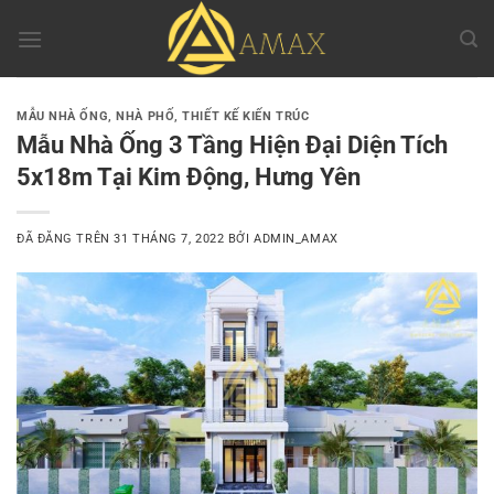
Chuyển
đến
nội
dung
MẪU NHÀ ỐNG, NHÀ PHỐ
,
THIẾT KẾ KIẾN TRÚC
Mẫu Nhà Ống 3 Tầng Hiện Đại Diện Tích
5x18m Tại Kim Động, Hưng Yên
ĐÃ ĐĂNG TRÊN
31 THÁNG 7, 2022
BỞI
ADMIN_AMAX