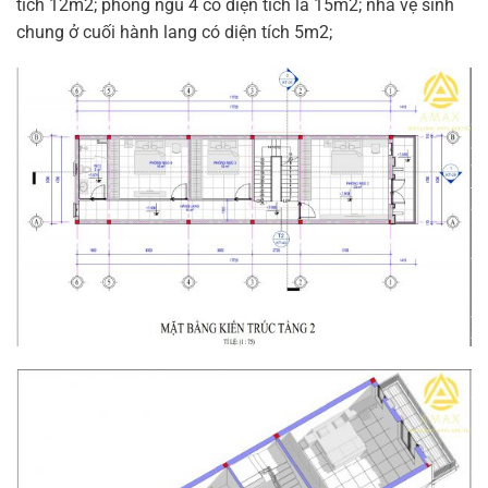
tích 12m2; phòng ngủ 4 có diện tích là 15m2; nhà vệ sinh
chung ở cuối hành lang có diện tích 5m2;