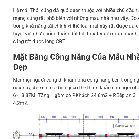
Hệ mái Thái cũng đã quá quen thuộc với nhiều chủ đầu tư
mạng cũng rất phổ biến với những mẫu nhà như vậy. Do v
trong khả năng tài chính vì thế loại mái này rất được ưa 
tuyệt vời như chống thấm dột tốt, thoát nước mưa nhanh
cũng rất được lòng CĐT.
Mặt Bằng Công Năng Của Mẫu Nhà 
Đẹp
Mời mọi người cùng đi khám phá công năng bên trong ngô
ngủ này, để xem có điều gì có thể tham khảo cho ngôi nhà
6×18.87M. Tầng 1 gồm có P.Khách 24.6m2 + P.Bếp ăn 31
4.2m2.