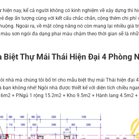
 hiện nay, kể cả người không có kinh nghiệm về xây dựng thì hi
ẻ đẹp ấn tượng cùng với kết cấu chắc chắn, cộng thêm chi phí
chuộng. Ngoài ra, về mặt công năng nó còn mang lại nhiều giá tr
, màu sơn ngói đa dạng phai màu chậm theo thời gian sẽ là nh
Biệt Thự Mái Thái Hiện Đại 4 Phòng 
i nhà mà chúng tôi bố trí cho mẫu biệt thự mái Thái hiện đại 
 bạn không nhé! Ngôi nhà được thiết kế với diện tích chiều nga
.6m2 + P.Ngủ 1 rộng 15.2m2 + Kho 9.5m2 + Hành lang 4.5m2 +