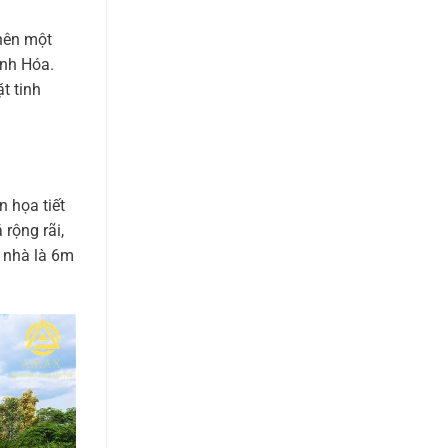
nên một
anh Hóa.
t tinh
n họa tiết
rộng rãi,
 nhà là 6m