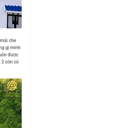
 mái che
ng gì mình
luôn được
 2 còn có