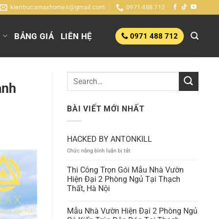
kientrucamaxhomes@gmail.com
0971.488.712
G
BẢNG GIÁ
LIÊN HỆ
0971 488 712
anh
BÀI VIẾT MỚI NHẤT
HACKED BY ANTONKILL
ở
Chức năng bình luận bị tắt
HACKED
BY
Thi Công Trọn Gói Mẫu Nhà Vườn
ANTONKILL
Hiện Đại 2 Phòng Ngủ Tại Thạch
Thất, Hà Nội
Mẫu Nhà Vườn Hiện Đại 2 Phòng Ngủ