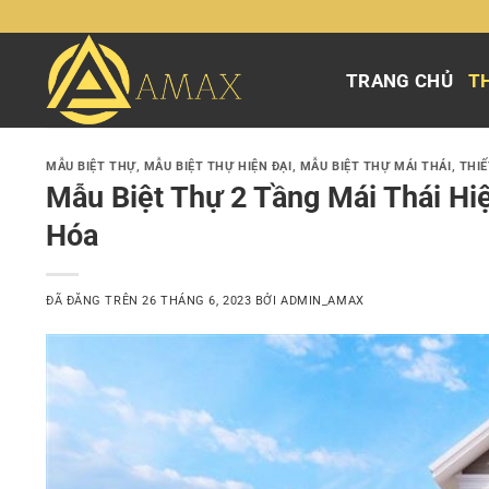
Chuyển
đến
nội
TRANG CHỦ
TH
dung
MẪU BIỆT THỰ
,
MẪU BIỆT THỰ HIỆN ĐẠI
,
MẪU BIỆT THỰ MÁI THÁI
,
THIẾ
Mẫu Biệt Thự 2 Tầng Mái Thái Hi
Hóa
ĐÃ ĐĂNG TRÊN
26 THÁNG 6, 2023
BỞI
ADMIN_AMAX