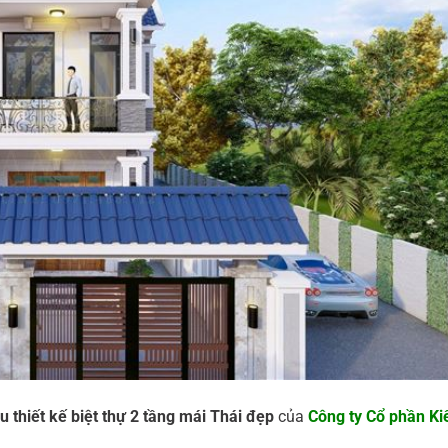
 thiết kế biệt thự 2 tầng mái Thái đẹp
của
Công ty Cổ phần Ki