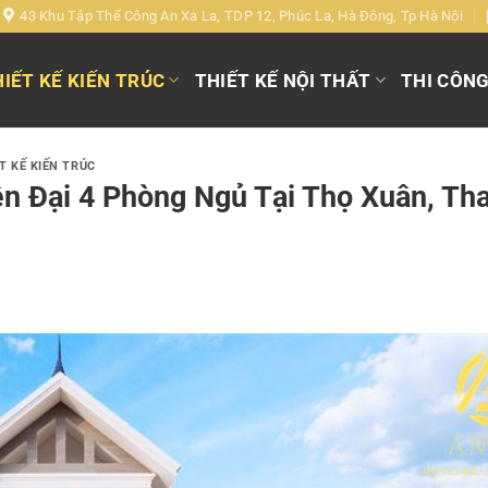
43 Khu Tập Thể Công An Xa La, TDP 12, Phúc La, Hà Đông, Tp Hà Nội
IẾT KẾ KIẾN TRÚC
THIẾT KẾ NỘI THẤT
THI CÔN
T KẾ KIẾN TRÚC
ện Đại 4 Phòng Ngủ Tại Thọ Xuân, Th