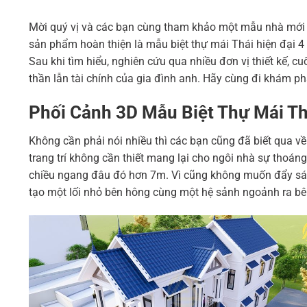
Mời quý vị và các bạn cùng tham khảo một mẫu nhà mới đ
sản phẩm hoàn thiện là mẫu biệt thự mái Thái hiện đại 4
Sau khi tìm hiểu, nghiên cứu qua nhiều đơn vị thiết kế, 
thần lẫn tài chính của gia đình anh. Hãy cùng đi khám p
Phối Cảnh 3D Mẫu Biệt Thự Mái Th
Không cần phải nói nhiều thì các bạn cũng đã biết qua về
trang trí không cần thiết mang lại cho ngôi nhà sự thoán
chiều ngang đâu đó hơn 7m. Vì cũng không muốn đẩy sát
tạo một lối nhỏ bên hông cùng một hệ sảnh ngoảnh ra bê