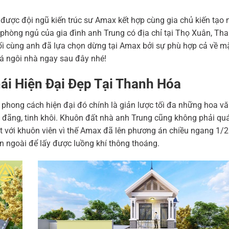
ược đội ngũ kiến trúc sư Amax kết hợp cùng gia chủ kiến tạo 
 phòng ngủ của gia đình anh Trung có địa chỉ tại Thọ Xuân, Th
cuối cùng anh đã lựa chọn dừng tại Amax bởi sự phù hợp cả về mặ
há ngôi nhà ngay sau đây nhé!
ái Hiện Đại Đẹp Tại Thanh Hóa
 phong cách hiện đại đó chính là giản lược tối đa những hoa vă
g đãng, tinh khôi. Khuôn đất nhà anh Trung cũng không phải quá 
 với khuôn viên vì thế Amax đã lên phương án chiều ngang 1/2
n ngoài để lấy được luồng khí thông thoáng.