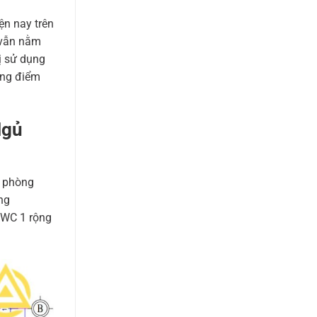
ện nay trên
 vẫn nằm
ị sử dụng
ững điểm
Ngủ
4 phòng
ng
 WC 1 rộng