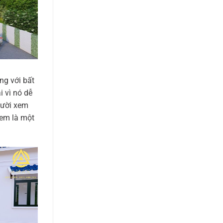
ng với bất
 vì nó dễ
gười xem
xem là một