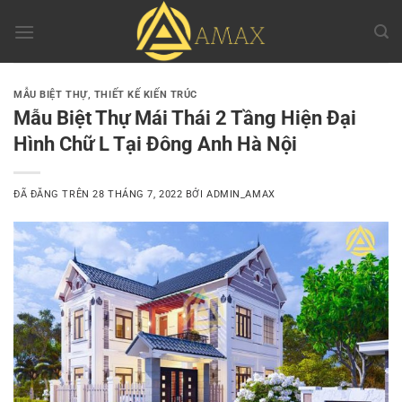
Chuyển
đến
nội
dung
MẪU BIỆT THỰ
,
THIẾT KẾ KIẾN TRÚC
Mẫu Biệt Thự Mái Thái 2 Tầng Hiện Đại
Hình Chữ L Tại Đông Anh Hà Nội
ĐÃ ĐĂNG TRÊN
28 THÁNG 7, 2022
BỞI
ADMIN_AMAX