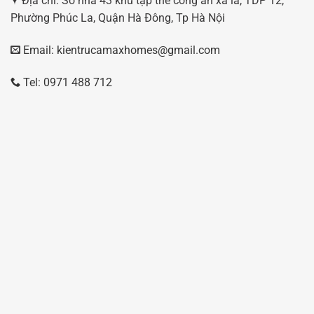
Địa chỉ: Số nhà 43 khu tập thể công an xa la, TDP 12,
Phường Phúc La, Quận Hà Đông, Tp Hà Nội
Email: kientrucamaxhomes@gmail.com
Tel: 0971 488 712