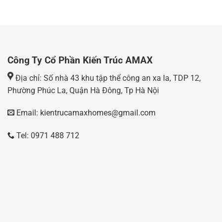
Công Ty Cổ Phần Kiến Trúc AMAX
Địa chỉ: Số nhà 43 khu tập thể công an xa la, TDP 12,
Phường Phúc La, Quận Hà Đông, Tp Hà Nội
Email: kientrucamaxhomes@gmail.com
Tel: 0971 488 712