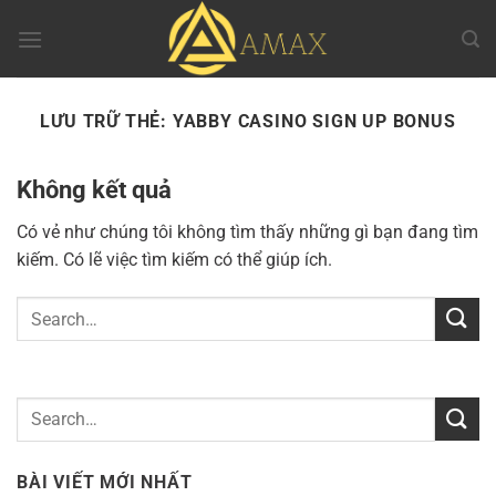
Chuyển
đến
nội
dung
LƯU TRỮ THẺ:
YABBY CASINO SIGN UP BONUS
Không kết quả
Có vẻ như chúng tôi không tìm thấy những gì bạn đang tìm
kiếm. Có lẽ việc tìm kiếm có thể giúp ích.
BÀI VIẾT MỚI NHẤT