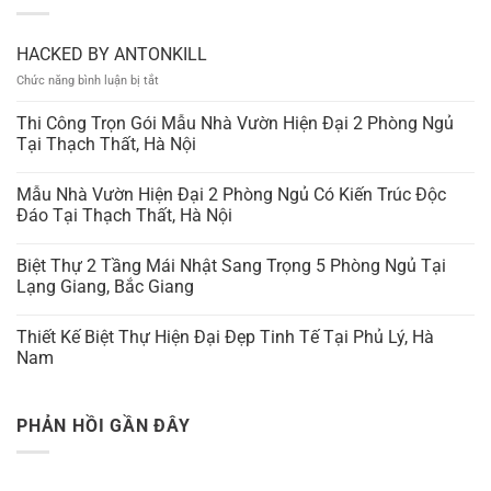
HACKED BY ANTONKILL
ở
Chức năng bình luận bị tắt
HACKED
BY
Thi Công Trọn Gói Mẫu Nhà Vườn Hiện Đại 2 Phòng Ngủ
ANTONKILL
Tại Thạch Thất, Hà Nội
Mẫu Nhà Vườn Hiện Đại 2 Phòng Ngủ Có Kiến Trúc Độc
Đáo Tại Thạch Thất, Hà Nội
Biệt Thự 2 Tầng Mái Nhật Sang Trọng 5 Phòng Ngủ Tại
Lạng Giang, Bắc Giang
Thiết Kế Biệt Thự Hiện Đại Đẹp Tinh Tế Tại Phủ Lý, Hà
Nam
PHẢN HỒI GẦN ĐÂY