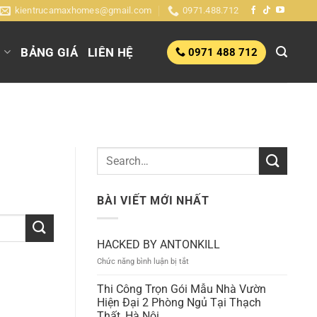
kientrucamaxhomes@gmail.com
0971.488.712
G
BẢNG GIÁ
LIÊN HỆ
0971 488 712
BÀI VIẾT MỚI NHẤT
HACKED BY ANTONKILL
ở
Chức năng bình luận bị tắt
HACKED
BY
Thi Công Trọn Gói Mẫu Nhà Vườn
ANTONKILL
Hiện Đại 2 Phòng Ngủ Tại Thạch
Thất, Hà Nội