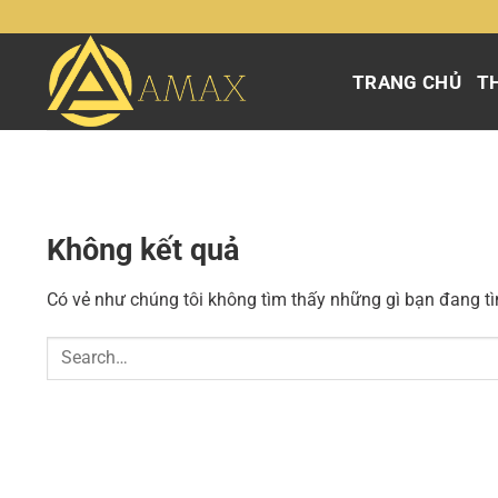
Chuyển
đến
nội
TRANG CHỦ
TH
dung
Không kết quả
Có vẻ như chúng tôi không tìm thấy những gì bạn đang tìm