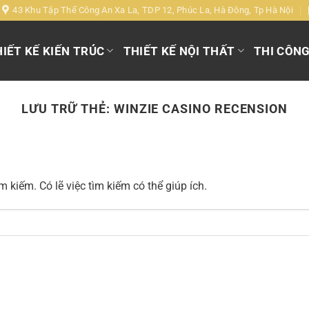
43 Khu Tập Thể Công An Xa La, TDP 12, Phúc La, Hà Đông, Tp Hà Nội
IẾT KẾ KIẾN TRÚC
THIẾT KẾ NỘI THẤT
THI CÔN
LƯU TRỮ THẺ:
WINZIE CASINO RECENSION
 kiếm. Có lẽ việc tìm kiếm có thể giúp ích.