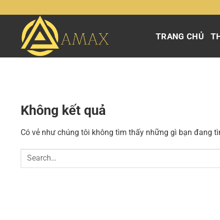
Chuyển
đến
nội
TRANG CHỦ
TH
dung
Không kết quả
Có vẻ như chúng tôi không tìm thấy những gì bạn đang tìm