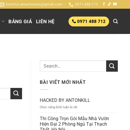
kientrucamaxhomes@gmail.com
0971.488.712
G
BẢNG GIÁ
LIÊN HỆ
0971 488 712
BÀI VIẾT MỚI NHẤT
HACKED BY ANTONKILL
ở
Chức năng bình luận bị tắt
HACKED
BY
Thi Công Trọn Gói Mẫu Nhà Vườn
ANTONKILL
Hiện Đại 2 Phòng Ngủ Tại Thạch
Thất, Hà Nội