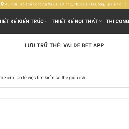
43 Khu Tập Thể Công An Xa La, TDP 12, Phúc La, Hà Đông, Tp Hà Nội
IẾT KẾ KIẾN TRÚC
THIẾT KẾ NỘI THẤT
THI CÔN
LƯU TRỮ THẺ:
VAI DE BET APP
 kiếm. Có lẽ việc tìm kiếm có thể giúp ích.