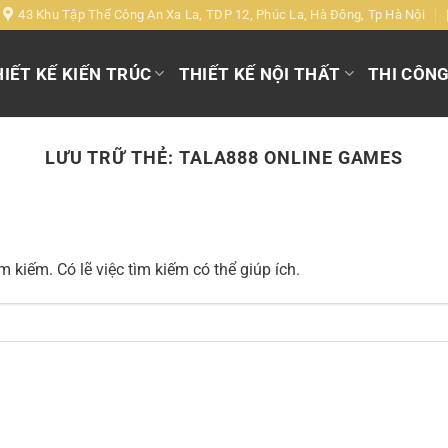
43 Khu Tập Thể Công An Xa La, TDP 12, Phúc La, Hà Đông, Tp Hà Nội
IẾT KẾ KIẾN TRÚC
THIẾT KẾ NỘI THẤT
THI CÔN
LƯU TRỮ THẺ:
TALA888 ONLINE GAMES
 kiếm. Có lẽ việc tìm kiếm có thể giúp ích.