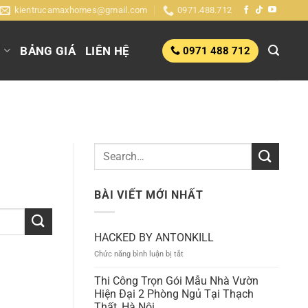
kientrucamaxhomes@gmail.com
0971.488.712
G
BẢNG GIÁ
LIÊN HỆ
0971 488 712
BÀI VIẾT MỚI NHẤT
HACKED BY ANTONKILL
ở
Chức năng bình luận bị tắt
HACKED
BY
Thi Công Trọn Gói Mẫu Nhà Vườn
ANTONKILL
Hiện Đại 2 Phòng Ngủ Tại Thạch
Thất, Hà Nội