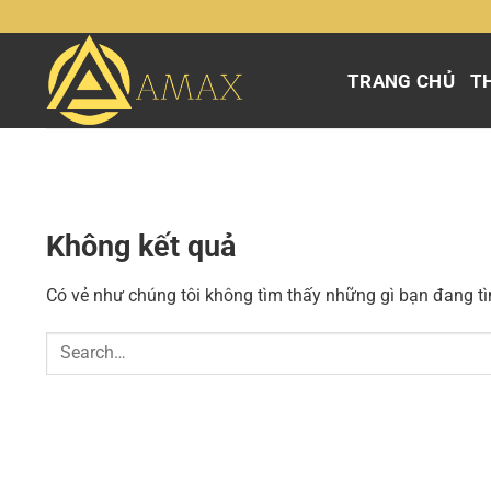
Chuyển
đến
nội
TRANG CHỦ
TH
dung
Không kết quả
Có vẻ như chúng tôi không tìm thấy những gì bạn đang tìm