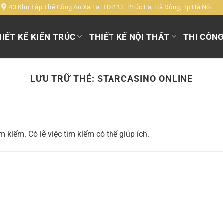
43 Khu Tập Thể Công An Xa La, TDP 12, Phúc La, Hà Đông, Tp Hà Nội
IẾT KẾ KIẾN TRÚC
THIẾT KẾ NỘI THẤT
THI CÔN
LƯU TRỮ THẺ:
STARCASINO ONLINE
 kiếm. Có lẽ việc tìm kiếm có thể giúp ích.