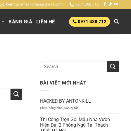
kientrucamaxhomes@gmail.com
0971.488.712
G
BẢNG GIÁ
LIÊN HỆ
0971 488 712
BÀI VIẾT MỚI NHẤT
HACKED BY ANTONKILL
ở
Chức năng bình luận bị tắt
HACKED
BY
Thi Công Trọn Gói Mẫu Nhà Vườn
ANTONKILL
Hiện Đại 2 Phòng Ngủ Tại Thạch
Thất, Hà Nội