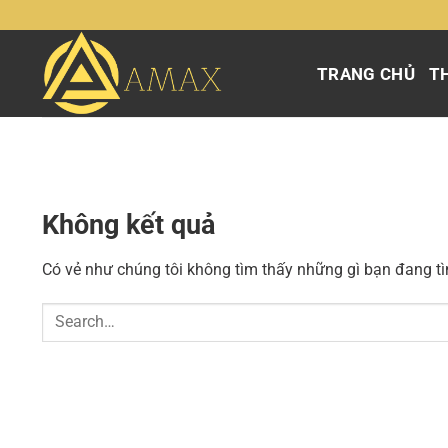
Chuyển
đến
nội
TRANG CHỦ
TH
dung
Không kết quả
Có vẻ như chúng tôi không tìm thấy những gì bạn đang tìm