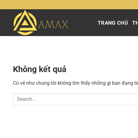
Chuyển
đến
nội
TRANG CHỦ
TH
dung
Không kết quả
Có vẻ như chúng tôi không tìm thấy những gì bạn đang tìm