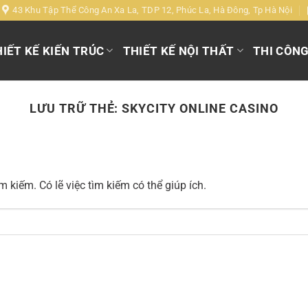
43 Khu Tập Thể Công An Xa La, TDP 12, Phúc La, Hà Đông, Tp Hà Nội
IẾT KẾ KIẾN TRÚC
THIẾT KẾ NỘI THẤT
THI CÔN
LƯU TRỮ THẺ:
SKYCITY ONLINE CASINO
 kiếm. Có lẽ việc tìm kiếm có thể giúp ích.