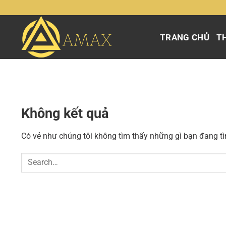
Chuyển
đến
nội
TRANG CHỦ
TH
dung
Không kết quả
Có vẻ như chúng tôi không tìm thấy những gì bạn đang tìm