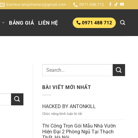
kientrucamaxhomes@gmail.com
0971.488.712
G
BẢNG GIÁ
LIÊN HỆ
0971 488 712
BÀI VIẾT MỚI NHẤT
HACKED BY ANTONKILL
ở
Chức năng bình luận bị tắt
HACKED
BY
Thi Công Trọn Gói Mẫu Nhà Vườn
ANTONKILL
Hiện Đại 2 Phòng Ngủ Tại Thạch
Thất, Hà Nội