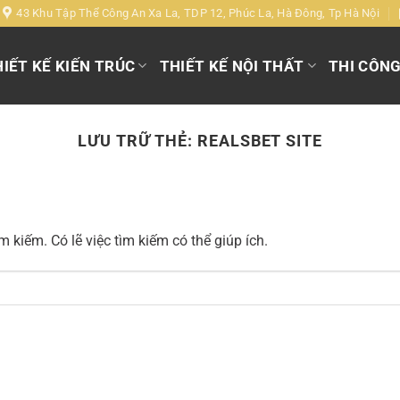
43 Khu Tập Thể Công An Xa La, TDP 12, Phúc La, Hà Đông, Tp Hà Nội
IẾT KẾ KIẾN TRÚC
THIẾT KẾ NỘI THẤT
THI CÔN
LƯU TRỮ THẺ:
REALSBET SITE
 kiếm. Có lẽ việc tìm kiếm có thể giúp ích.