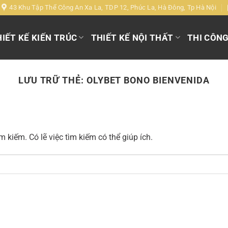
43 Khu Tập Thể Công An Xa La, TDP 12, Phúc La, Hà Đông, Tp Hà Nội
IẾT KẾ KIẾN TRÚC
THIẾT KẾ NỘI THẤT
THI CÔN
LƯU TRỮ THẺ:
OLYBET BONO BIENVENIDA
 kiếm. Có lẽ việc tìm kiếm có thể giúp ích.