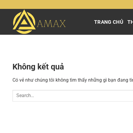
Chuyển
đến
nội
TRANG CHỦ
TH
dung
Không kết quả
Có vẻ như chúng tôi không tìm thấy những gì bạn đang tìm