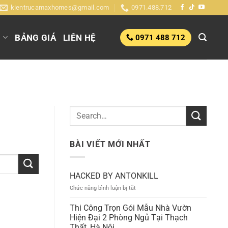
kientrucamaxhomes@gmail.com
0971.488.712
G
BẢNG GIÁ
LIÊN HỆ
0971 488 712
BÀI VIẾT MỚI NHẤT
HACKED BY ANTONKILL
ở
Chức năng bình luận bị tắt
HACKED
BY
Thi Công Trọn Gói Mẫu Nhà Vườn
ANTONKILL
Hiện Đại 2 Phòng Ngủ Tại Thạch
Thất, Hà Nội