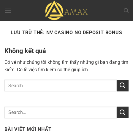
Chuyển
đến
nội
dung
LƯU TRỮ THẺ:
NV CASINO NO DEPOSIT BONUS
Không kết quả
Có vẻ như chúng tôi không tìm thấy những gì bạn đang tìm
kiếm. Có lẽ việc tìm kiếm có thể giúp ích.
BÀI VIẾT MỚI NHẤT