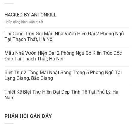
HACKED BY ANTONKILL
ở
Chức năng bình luận bị tắt
HACKED
BY
Thi Công Trọn Gói Mẫu Nhà Vườn Hiện Đại 2 Phòng Ngủ
ANTONKILL
Tại Thạch Thất, Hà Nội
Mẫu Nhà Vườn Hiện Đại 2 Phòng Ngủ Có Kiến Trúc Độc
Đáo Tại Thạch Thất, Hà Nội
Biệt Thự 2 Tầng Mái Nhật Sang Trọng 5 Phòng Ngủ Tại
Lạng Giang, Bắc Giang
Thiết Kế Biệt Thự Hiện Đại Đẹp Tinh Tế Tại Phủ Lý, Hà
Nam
PHẢN HỒI GẦN ĐÂY