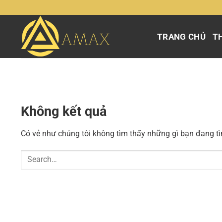
Chuyển
đến
nội
TRANG CHỦ
TH
dung
Không kết quả
Có vẻ như chúng tôi không tìm thấy những gì bạn đang tìm