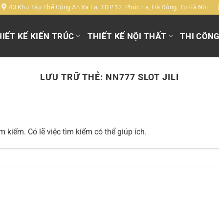
43 Khu Tập Thể Công An Xa La, TDP 12, Phúc La, Hà Đông, Tp Hà Nội
IẾT KẾ KIẾN TRÚC
THIẾT KẾ NỘI THẤT
THI CÔN
LƯU TRỮ THẺ:
NN777 SLOT JILI
 kiếm. Có lẽ việc tìm kiếm có thể giúp ích.