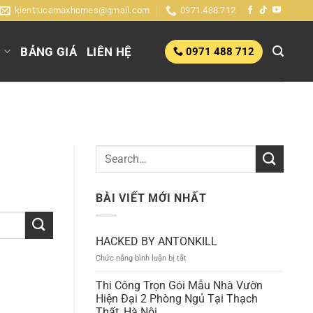
kientrucamaxhomes@gmail.com
0971.488.712
G
BẢNG GIÁ
LIÊN HỆ
0971 488 712
BÀI VIẾT MỚI NHẤT
HACKED BY ANTONKILL
ở
Chức năng bình luận bị tắt
HACKED
BY
Thi Công Trọn Gói Mẫu Nhà Vườn
ANTONKILL
Hiện Đại 2 Phòng Ngủ Tại Thạch
Thất, Hà Nội