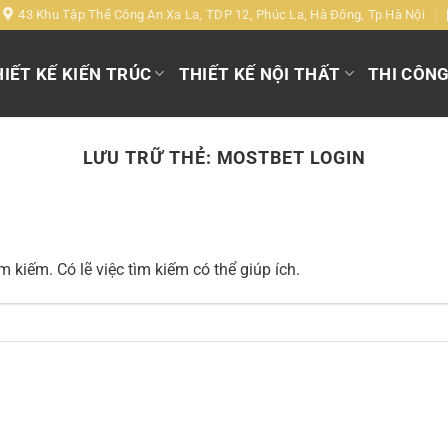
43 Khu Tập Thể Công An Xa La, TDP 12, Phúc La, Hà Đông, Tp Hà Nội
IẾT KẾ KIẾN TRÚC
THIẾT KẾ NỘI THẤT
THI CÔN
LƯU TRỮ THẺ:
MOSTBET LOGIN
 kiếm. Có lẽ việc tìm kiếm có thể giúp ích.