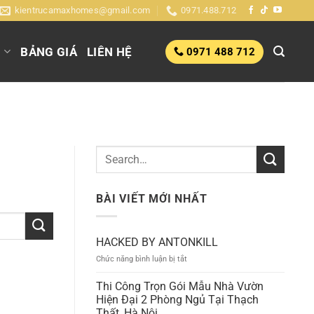
kientrucamaxhomes@gmail.com
0971.488.712
G
BẢNG GIÁ
LIÊN HỆ
0971 488 712
BÀI VIẾT MỚI NHẤT
HACKED BY ANTONKILL
ở
Chức năng bình luận bị tắt
HACKED
BY
Thi Công Trọn Gói Mẫu Nhà Vườn
ANTONKILL
Hiện Đại 2 Phòng Ngủ Tại Thạch
Thất, Hà Nội