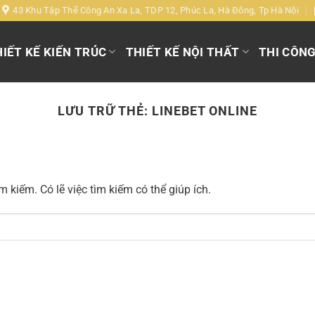
43 Khu Tập Thể Công An Xa La, TDP 12, Phúc La, Hà Đông, Tp Hà Nội
IẾT KẾ KIẾN TRÚC
THIẾT KẾ NỘI THẤT
THI CÔN
LƯU TRỮ THẺ:
LINEBET ONLINE
 kiếm. Có lẽ việc tìm kiếm có thể giúp ích.