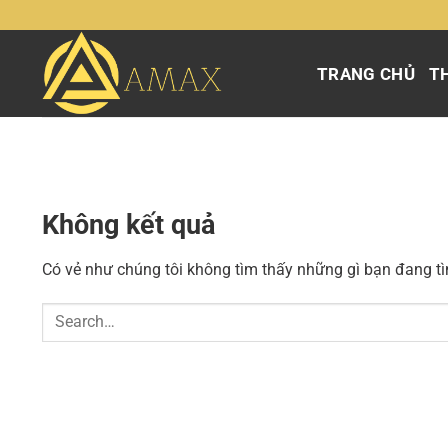
Chuyển
đến
nội
TRANG CHỦ
TH
dung
Không kết quả
Có vẻ như chúng tôi không tìm thấy những gì bạn đang tìm