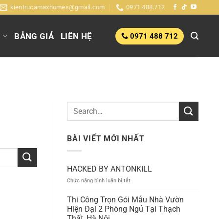
kientrucamaxhomes@gmail.com
0971.488.712
G
BẢNG GIÁ
LIÊN HỆ
0971 488 712
BÀI VIẾT MỚI NHẤT
HACKED BY ANTONKILL
ở
Chức năng bình luận bị tắt
HACKED
BY
Thi Công Trọn Gói Mẫu Nhà Vườn
ANTONKILL
Hiện Đại 2 Phòng Ngủ Tại Thạch
Thất, Hà Nội