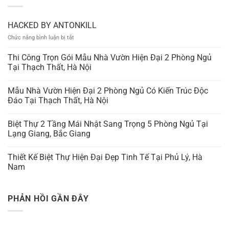
HACKED BY ANTONKILL
ở
Chức năng bình luận bị tắt
HACKED
BY
Thi Công Trọn Gói Mẫu Nhà Vườn Hiện Đại 2 Phòng Ngủ
ANTONKILL
Tại Thạch Thất, Hà Nội
Mẫu Nhà Vườn Hiện Đại 2 Phòng Ngủ Có Kiến Trúc Độc
Đáo Tại Thạch Thất, Hà Nội
Biệt Thự 2 Tầng Mái Nhật Sang Trọng 5 Phòng Ngủ Tại
Lạng Giang, Bắc Giang
Thiết Kế Biệt Thự Hiện Đại Đẹp Tinh Tế Tại Phủ Lý, Hà
Nam
PHẢN HỒI GẦN ĐÂY