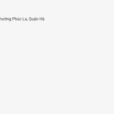
 Phường Phúc La, Quận Hà