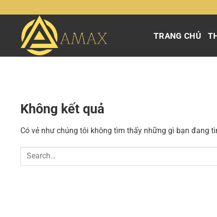
Chuyển
đến
nội
TRANG CHỦ
TH
dung
Không kết quả
Có vẻ như chúng tôi không tìm thấy những gì bạn đang tìm