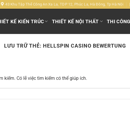
43 Khu Tập Thể Công An Xa La, TDP 12, Phúc La, Hà Đông, Tp Hà Nội
IẾT KẾ KIẾN TRÚC
THIẾT KẾ NỘI THẤT
THI CÔN
LƯU TRỮ THẺ:
HELLSPIN CASINO BEWERTUNG
 kiếm. Có lẽ việc tìm kiếm có thể giúp ích.