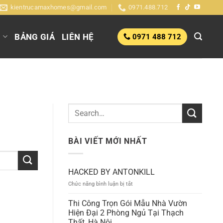
kientrucamaxhomes@gmail.com
0971.488.712
G
BẢNG GIÁ
LIÊN HỆ
0971 488 712
BÀI VIẾT MỚI NHẤT
HACKED BY ANTONKILL
ở
Chức năng bình luận bị tắt
HACKED
BY
Thi Công Trọn Gói Mẫu Nhà Vườn
ANTONKILL
Hiện Đại 2 Phòng Ngủ Tại Thạch
Thất, Hà Nội