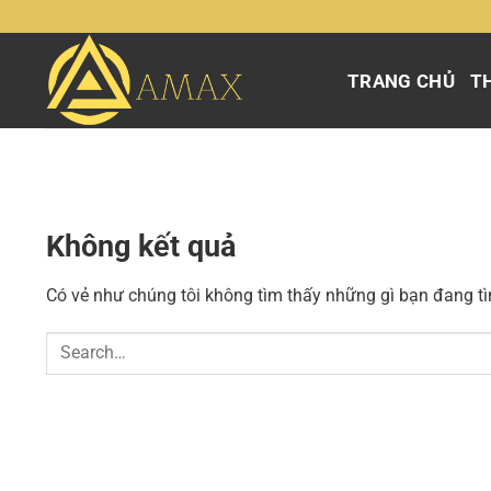
Chuyển
đến
nội
TRANG CHỦ
TH
dung
Không kết quả
Có vẻ như chúng tôi không tìm thấy những gì bạn đang tìm