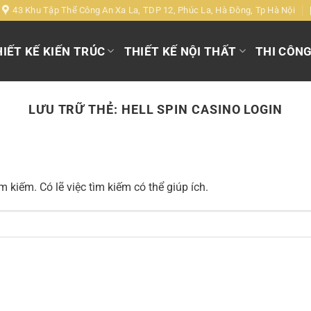
43 Khu Tập Thể Công An Xa La, TDP 12, Phúc La, Hà Đông, Tp Hà Nội
IẾT KẾ KIẾN TRÚC
THIẾT KẾ NỘI THẤT
THI CÔN
LƯU TRỮ THẺ:
HELL SPIN CASINO LOGIN
 kiếm. Có lẽ việc tìm kiếm có thể giúp ích.