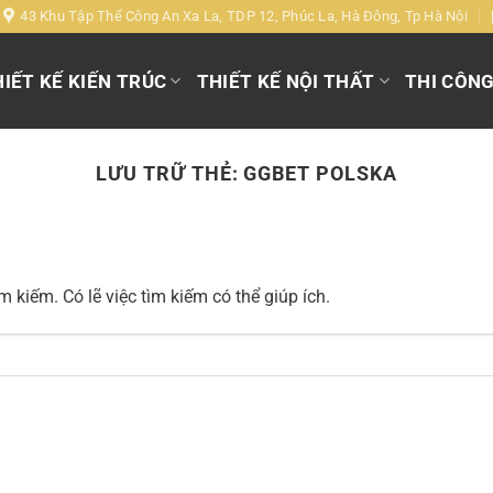
43 Khu Tập Thể Công An Xa La, TDP 12, Phúc La, Hà Đông, Tp Hà Nội
IẾT KẾ KIẾN TRÚC
THIẾT KẾ NỘI THẤT
THI CÔN
LƯU TRỮ THẺ:
GGBET POLSKA
 kiếm. Có lẽ việc tìm kiếm có thể giúp ích.