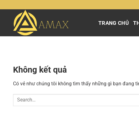
Chuyển
đến
nội
TRANG CHỦ
TH
dung
Không kết quả
Có vẻ như chúng tôi không tìm thấy những gì bạn đang tìm