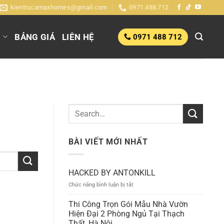
kientrucamaxhomes@gmail.com
0971.488.712
G
BẢNG GIÁ
LIÊN HỆ
0971 488 712
BÀI VIẾT MỚI NHẤT
HACKED BY ANTONKILL
ở
Chức năng bình luận bị tắt
HACKED
BY
Thi Công Trọn Gói Mẫu Nhà Vườn
ANTONKILL
Hiện Đại 2 Phòng Ngủ Tại Thạch
Thất, Hà Nội