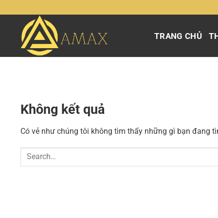
Chuyển
đến
nội
TRANG CHỦ
TH
dung
Không kết quả
Có vẻ như chúng tôi không tìm thấy những gì bạn đang tìm