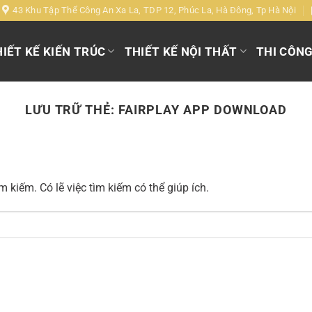
43 Khu Tập Thể Công An Xa La, TDP 12, Phúc La, Hà Đông, Tp Hà Nội
IẾT KẾ KIẾN TRÚC
THIẾT KẾ NỘI THẤT
THI CÔN
LƯU TRỮ THẺ:
FAIRPLAY APP DOWNLOAD
 kiếm. Có lẽ việc tìm kiếm có thể giúp ích.