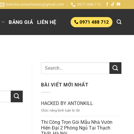
kientrucamaxhomes@gmail.com
0971.488.712
G
BẢNG GIÁ
LIÊN HỆ
0971 488 712
BÀI VIẾT MỚI NHẤT
HACKED BY ANTONKILL
ở
Chức năng bình luận bị tắt
HACKED
BY
Thi Công Trọn Gói Mẫu Nhà Vườn
ANTONKILL
Hiện Đại 2 Phòng Ngủ Tại Thạch
Thất, Hà Nội