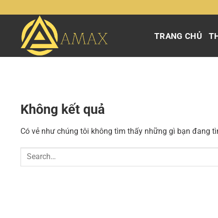
Chuyển
đến
nội
TRANG CHỦ
TH
dung
Không kết quả
Có vẻ như chúng tôi không tìm thấy những gì bạn đang tìm