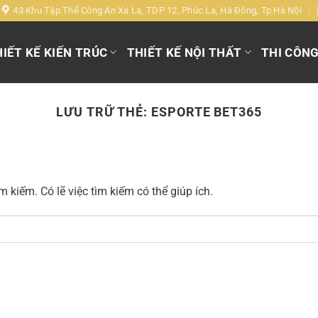
43 Khu Tập Thể Công An Xa La, TDP 12, Phúc La, Hà Đông, Tp Hà Nội
IẾT KẾ KIẾN TRÚC
THIẾT KẾ NỘI THẤT
THI CÔN
LƯU TRỮ THẺ:
ESPORTE BET365
 kiếm. Có lẽ việc tìm kiếm có thể giúp ích.