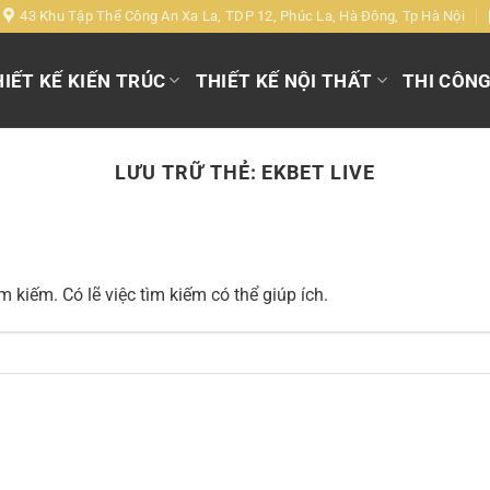
43 Khu Tập Thể Công An Xa La, TDP 12, Phúc La, Hà Đông, Tp Hà Nội
IẾT KẾ KIẾN TRÚC
THIẾT KẾ NỘI THẤT
THI CÔN
LƯU TRỮ THẺ:
EKBET LIVE
 kiếm. Có lẽ việc tìm kiếm có thể giúp ích.