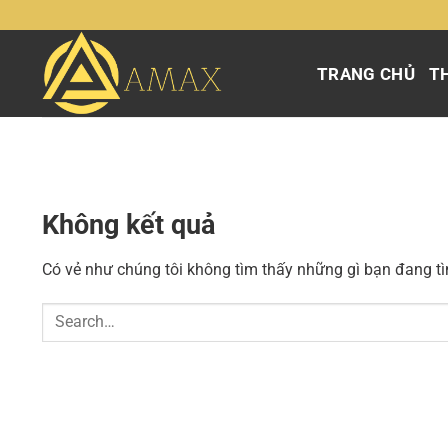
Chuyển
đến
nội
TRANG CHỦ
TH
dung
Không kết quả
Có vẻ như chúng tôi không tìm thấy những gì bạn đang tìm