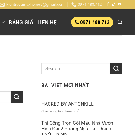
kientrucamaxhomes@gmail.com
0971.488.712
G
BẢNG GIÁ
LIÊN HỆ
0971 488 712
BÀI VIẾT MỚI NHẤT
HACKED BY ANTONKILL
ở
Chức năng bình luận bị tắt
HACKED
BY
Thi Công Trọn Gói Mẫu Nhà Vườn
ANTONKILL
Hiện Đại 2 Phòng Ngủ Tại Thạch
Thất, Hà Nội