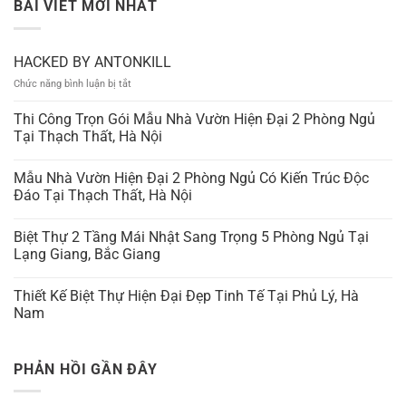
BÀI VIẾT MỚI NHẤT
HACKED BY ANTONKILL
ở
Chức năng bình luận bị tắt
HACKED
BY
Thi Công Trọn Gói Mẫu Nhà Vườn Hiện Đại 2 Phòng Ngủ
ANTONKILL
Tại Thạch Thất, Hà Nội
Mẫu Nhà Vườn Hiện Đại 2 Phòng Ngủ Có Kiến Trúc Độc
Đáo Tại Thạch Thất, Hà Nội
Biệt Thự 2 Tầng Mái Nhật Sang Trọng 5 Phòng Ngủ Tại
Lạng Giang, Bắc Giang
Thiết Kế Biệt Thự Hiện Đại Đẹp Tinh Tế Tại Phủ Lý, Hà
Nam
PHẢN HỒI GẦN ĐÂY