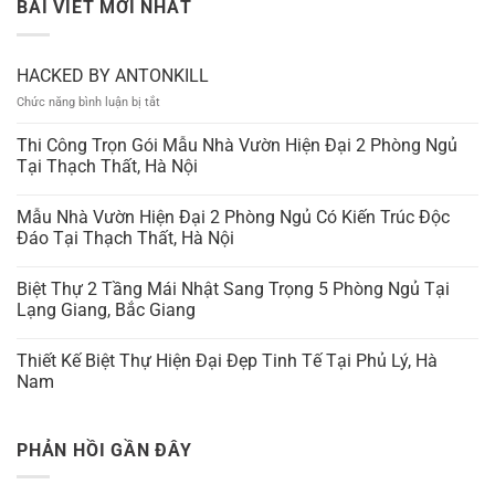
BÀI VIẾT MỚI NHẤT
HACKED BY ANTONKILL
ở
Chức năng bình luận bị tắt
HACKED
BY
Thi Công Trọn Gói Mẫu Nhà Vườn Hiện Đại 2 Phòng Ngủ
ANTONKILL
Tại Thạch Thất, Hà Nội
Mẫu Nhà Vườn Hiện Đại 2 Phòng Ngủ Có Kiến Trúc Độc
Đáo Tại Thạch Thất, Hà Nội
Biệt Thự 2 Tầng Mái Nhật Sang Trọng 5 Phòng Ngủ Tại
Lạng Giang, Bắc Giang
Thiết Kế Biệt Thự Hiện Đại Đẹp Tinh Tế Tại Phủ Lý, Hà
Nam
PHẢN HỒI GẦN ĐÂY