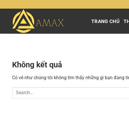
Chuyển
đến
nội
TRANG CHỦ
TH
dung
Không kết quả
Có vẻ như chúng tôi không tìm thấy những gì bạn đang tìm