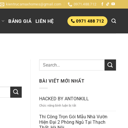
kientrucamaxhomes@gmail.com
0971.488.712
G
BẢNG GIÁ
LIÊN HỆ
0971 488 712
BÀI VIẾT MỚI NHẤT
HACKED BY ANTONKILL
ở
Chức năng bình luận bị tắt
HACKED
BY
Thi Công Trọn Gói Mẫu Nhà Vườn
ANTONKILL
Hiện Đại 2 Phòng Ngủ Tại Thạch
Thất, Hà Nội