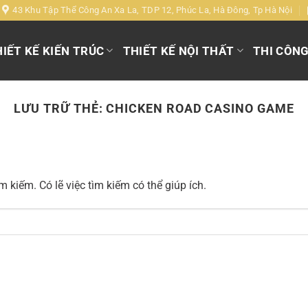
43 Khu Tập Thể Công An Xa La, TDP 12, Phúc La, Hà Đông, Tp Hà Nội
IẾT KẾ KIẾN TRÚC
THIẾT KẾ NỘI THẤT
THI CÔN
LƯU TRỮ THẺ:
CHICKEN ROAD CASINO GAME
 kiếm. Có lẽ việc tìm kiếm có thể giúp ích.