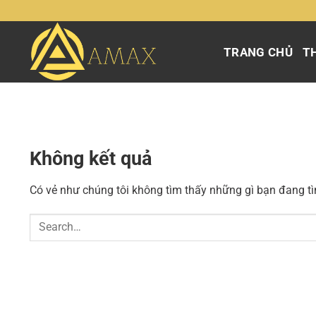
Chuyển
đến
nội
TRANG CHỦ
TH
dung
Không kết quả
Có vẻ như chúng tôi không tìm thấy những gì bạn đang tìm