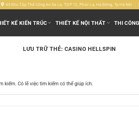
43 Khu Tập Thể Công An Xa La, TDP 12, Phúc La, Hà Đông, Tp Hà Nội
IẾT KẾ KIẾN TRÚC
THIẾT KẾ NỘI THẤT
THI CÔN
LƯU TRỮ THẺ:
CASINO HELLSPIN
 kiếm. Có lẽ việc tìm kiếm có thể giúp ích.