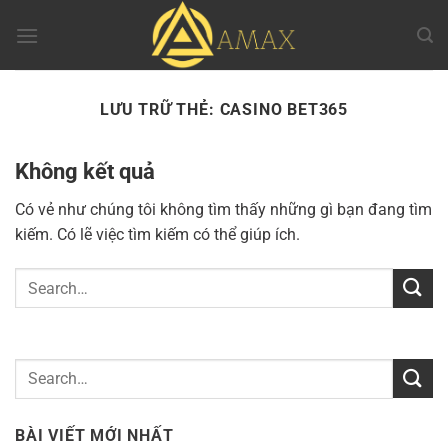
Chuyển
đến
nội
dung
LƯU TRỮ THẺ:
CASINO BET365
Không kết quả
Có vẻ như chúng tôi không tìm thấy những gì bạn đang tìm
kiếm. Có lẽ việc tìm kiếm có thể giúp ích.
BÀI VIẾT MỚI NHẤT