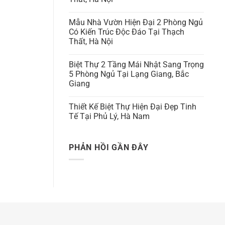
Mẫu Nhà Vườn Hiện Đại 2 Phòng Ngủ
Có Kiến Trúc Độc Đáo Tại Thạch
Thất, Hà Nội
Biệt Thự 2 Tầng Mái Nhật Sang Trọng
5 Phòng Ngủ Tại Lạng Giang, Bắc
Giang
Thiết Kế Biệt Thự Hiện Đại Đẹp Tinh
Tế Tại Phủ Lý, Hà Nam
PHẢN HỒI GẦN ĐÂY