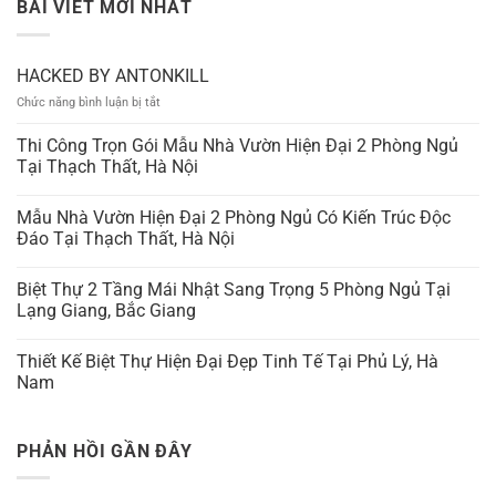
BÀI VIẾT MỚI NHẤT
HACKED BY ANTONKILL
ở
Chức năng bình luận bị tắt
HACKED
BY
Thi Công Trọn Gói Mẫu Nhà Vườn Hiện Đại 2 Phòng Ngủ
ANTONKILL
Tại Thạch Thất, Hà Nội
Mẫu Nhà Vườn Hiện Đại 2 Phòng Ngủ Có Kiến Trúc Độc
Đáo Tại Thạch Thất, Hà Nội
Biệt Thự 2 Tầng Mái Nhật Sang Trọng 5 Phòng Ngủ Tại
Lạng Giang, Bắc Giang
Thiết Kế Biệt Thự Hiện Đại Đẹp Tinh Tế Tại Phủ Lý, Hà
Nam
PHẢN HỒI GẦN ĐÂY