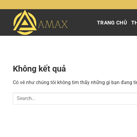
Chuyển
đến
nội
TRANG CHỦ
TH
dung
Không kết quả
Có vẻ như chúng tôi không tìm thấy những gì bạn đang tìm