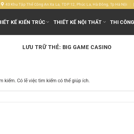
43 Khu Tập Thể Công An Xa La, TDP 12, Phúc La, Hà Đông, Tp Hà Nội
IẾT KẾ KIẾN TRÚC
THIẾT KẾ NỘI THẤT
THI CÔN
LƯU TRỮ THẺ:
BIG GAME CASINO
 kiếm. Có lẽ việc tìm kiếm có thể giúp ích.