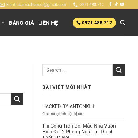
kientrucamaxhomes@gmail.com
0971.488.712
G
BẢNG GIÁ
LIÊN HỆ
0971 488 712
BÀI VIẾT MỚI NHẤT
HACKED BY ANTONKILL
ở
Chức năng bình luận bị tắt
HACKED
BY
Thi Công Trọn Gói Mẫu Nhà Vườn
ANTONKILL
Hiện Đại 2 Phòng Ngủ Tại Thạch
Thất, Hà Nội