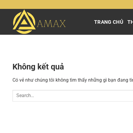
Chuyển
đến
nội
TRANG CHỦ
TH
dung
Không kết quả
Có vẻ như chúng tôi không tìm thấy những gì bạn đang tìm