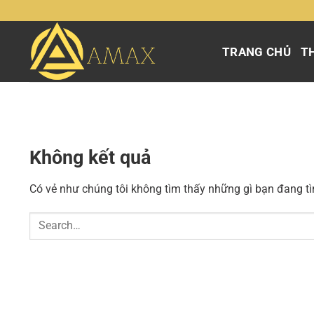
Chuyển
đến
nội
TRANG CHỦ
TH
dung
Không kết quả
Có vẻ như chúng tôi không tìm thấy những gì bạn đang tìm