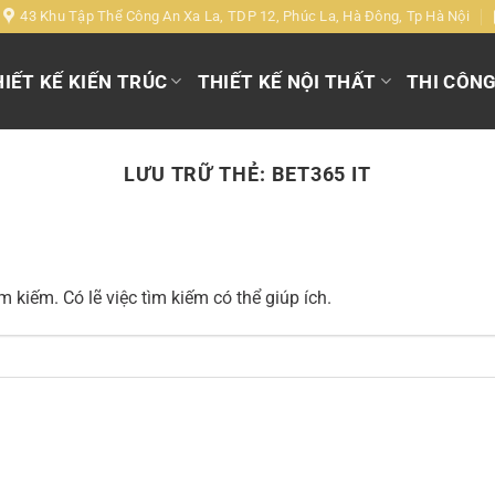
43 Khu Tập Thể Công An Xa La, TDP 12, Phúc La, Hà Đông, Tp Hà Nội
IẾT KẾ KIẾN TRÚC
THIẾT KẾ NỘI THẤT
THI CÔN
LƯU TRỮ THẺ:
BET365 IT
 kiếm. Có lẽ việc tìm kiếm có thể giúp ích.