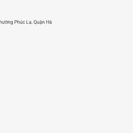
 Phường Phúc La, Quận Hà