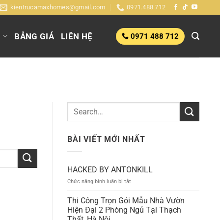
kientrucamaxhomes@gmail.com
0971.488.712
G
BẢNG GIÁ
LIÊN HỆ
0971 488 712
BÀI VIẾT MỚI NHẤT
HACKED BY ANTONKILL
ở
Chức năng bình luận bị tắt
HACKED
BY
Thi Công Trọn Gói Mẫu Nhà Vườn
ANTONKILL
Hiện Đại 2 Phòng Ngủ Tại Thạch
Thất, Hà Nội