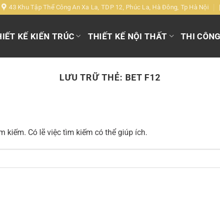
43 Khu Tập Thể Công An Xa La, TDP 12, Phúc La, Hà Đông, Tp Hà Nội
IẾT KẾ KIẾN TRÚC
THIẾT KẾ NỘI THẤT
THI CÔN
LƯU TRỮ THẺ:
BET F12
 kiếm. Có lẽ việc tìm kiếm có thể giúp ích.