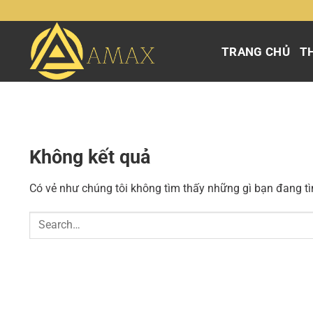
Chuyển
đến
nội
TRANG CHỦ
TH
dung
Không kết quả
Có vẻ như chúng tôi không tìm thấy những gì bạn đang tìm