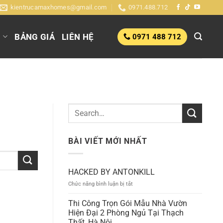
kientrucamaxhomes@gmail.com
0971.488.712
G
BẢNG GIÁ
LIÊN HỆ
0971 488 712
BÀI VIẾT MỚI NHẤT
HACKED BY ANTONKILL
ở
Chức năng bình luận bị tắt
HACKED
BY
Thi Công Trọn Gói Mẫu Nhà Vườn
ANTONKILL
Hiện Đại 2 Phòng Ngủ Tại Thạch
Thất, Hà Nội