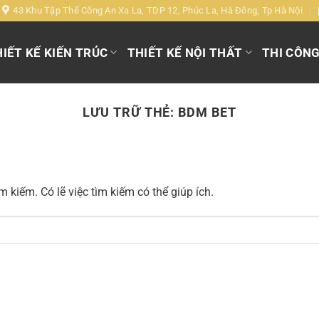
43 Khu Tập Thể Công An Xa La, TDP 12, Phúc La, Hà Đông, Tp Hà Nội
IẾT KẾ KIẾN TRÚC
THIẾT KẾ NỘI THẤT
THI CÔN
LƯU TRỮ THẺ:
BDM BET
 kiếm. Có lẽ việc tìm kiếm có thể giúp ích.