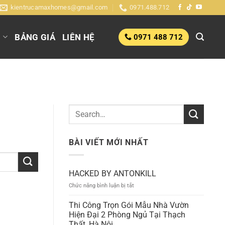
kientrucamaxhomes@gmail.com
0971.488.712
G
BẢNG GIÁ
LIÊN HỆ
0971 488 712
BÀI VIẾT MỚI NHẤT
HACKED BY ANTONKILL
ở
Chức năng bình luận bị tắt
HACKED
BY
Thi Công Trọn Gói Mẫu Nhà Vườn
ANTONKILL
Hiện Đại 2 Phòng Ngủ Tại Thạch
Thất, Hà Nội