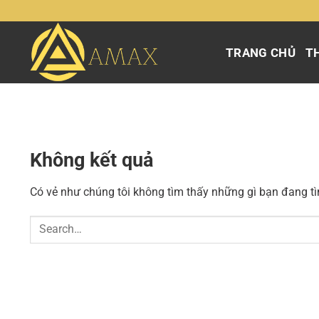
Chuyển
đến
nội
TRANG CHỦ
TH
dung
Không kết quả
Có vẻ như chúng tôi không tìm thấy những gì bạn đang tìm