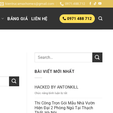
kientrucamaxhomes@gmail.com
0971.488.712
G
BẢNG GIÁ
LIÊN HỆ
0971 488 712
BÀI VIẾT MỚI NHẤT
HACKED BY ANTONKILL
ở
Chức năng bình luận bị tắt
HACKED
BY
Thi Công Trọn Gói Mẫu Nhà Vườn
ANTONKILL
Hiện Đại 2 Phòng Ngủ Tại Thạch
Thất, Hà Nội