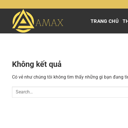
Chuyển
đến
nội
TRANG CHỦ
TH
dung
Không kết quả
Có vẻ như chúng tôi không tìm thấy những gì bạn đang tìm