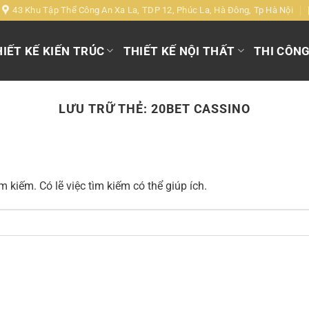
43 Khu Tập Thể Công An Xa La, TDP 12, Phúc La, Hà Đông, Tp Hà Nội
IẾT KẾ KIẾN TRÚC
THIẾT KẾ NỘI THẤT
THI CÔN
LƯU TRỮ THẺ:
20BET CASSINO
 kiếm. Có lẽ việc tìm kiếm có thể giúp ích.