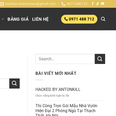
kientrucamaxhomes@gmail.com
0971.488.712
G
BẢNG GIÁ
LIÊN HỆ
0971 488 712
BÀI VIẾT MỚI NHẤT
HACKED BY ANTONKILL
ở
Chức năng bình luận bị tắt
HACKED
BY
Thi Công Trọn Gói Mẫu Nhà Vườn
ANTONKILL
Hiện Đại 2 Phòng Ngủ Tại Thạch
Thất, Hà Nội