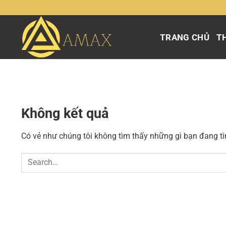
Chuyển
đến
nội
TRANG CHỦ
TH
dung
Không kết quả
Có vẻ như chúng tôi không tìm thấy những gì bạn đang tìm