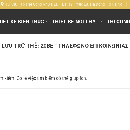
43 Khu Tập Thể Công An Xa La, TDP 12, Phúc La, Hà Đông, Tp Hà Nội
IẾT KẾ KIẾN TRÚC
THIẾT KẾ NỘI THẤT
THI CÔN
LƯU TRỮ THẺ:
20BET ΤΗΛΕΦΩΝΟ ΕΠΙΚΟΙΝΩΝΙΑΣ
 kiếm. Có lẽ việc tìm kiếm có thể giúp ích.