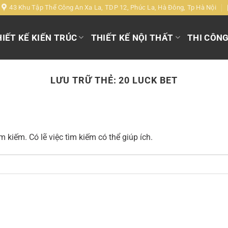
43 Khu Tập Thể Công An Xa La, TDP 12, Phúc La, Hà Đông, Tp Hà Nội
IẾT KẾ KIẾN TRÚC
THIẾT KẾ NỘI THẤT
THI CÔN
LƯU TRỮ THẺ:
20 LUCK BET
 kiếm. Có lẽ việc tìm kiếm có thể giúp ích.