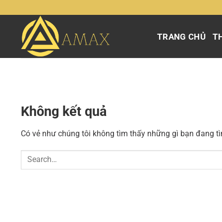
Chuyển
đến
nội
TRANG CHỦ
TH
dung
Không kết quả
Có vẻ như chúng tôi không tìm thấy những gì bạn đang tìm