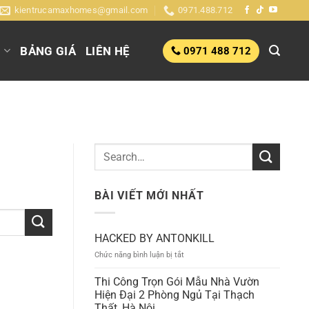
kientrucamaxhomes@gmail.com
0971.488.712
G
BẢNG GIÁ
LIÊN HỆ
0971 488 712
BÀI VIẾT MỚI NHẤT
HACKED BY ANTONKILL
ở
Chức năng bình luận bị tắt
HACKED
BY
Thi Công Trọn Gói Mẫu Nhà Vườn
ANTONKILL
Hiện Đại 2 Phòng Ngủ Tại Thạch
Thất, Hà Nội