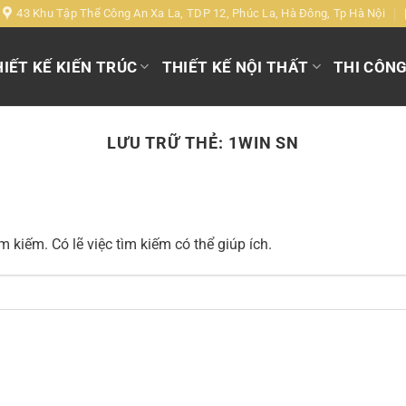
43 Khu Tập Thể Công An Xa La, TDP 12, Phúc La, Hà Đông, Tp Hà Nội
IẾT KẾ KIẾN TRÚC
THIẾT KẾ NỘI THẤT
THI CÔN
LƯU TRỮ THẺ:
1WIN SN
 kiếm. Có lẽ việc tìm kiếm có thể giúp ích.