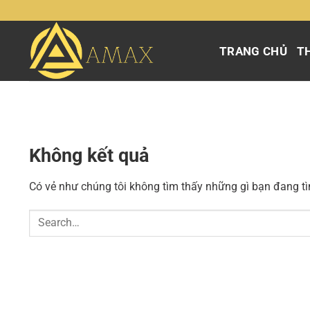
Chuyển
đến
nội
TRANG CHỦ
TH
dung
Không kết quả
Có vẻ như chúng tôi không tìm thấy những gì bạn đang tìm