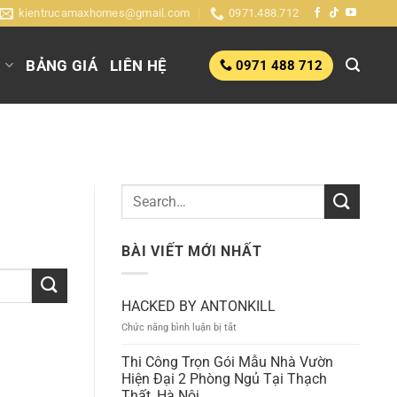
kientrucamaxhomes@gmail.com
0971.488.712
G
BẢNG GIÁ
LIÊN HỆ
0971 488 712
BÀI VIẾT MỚI NHẤT
HACKED BY ANTONKILL
ở
Chức năng bình luận bị tắt
HACKED
BY
Thi Công Trọn Gói Mẫu Nhà Vườn
ANTONKILL
Hiện Đại 2 Phòng Ngủ Tại Thạch
Thất, Hà Nội