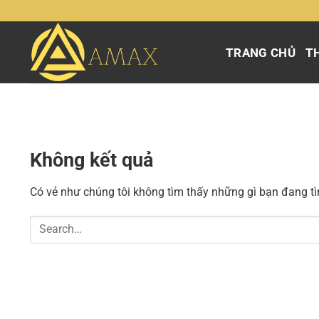
Chuyển
đến
nội
TRANG CHỦ
TH
dung
Không kết quả
Có vẻ như chúng tôi không tìm thấy những gì bạn đang tìm