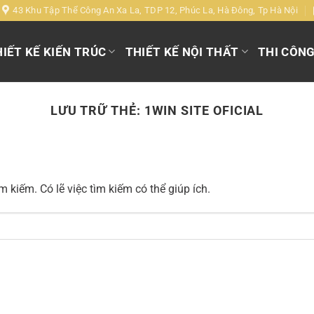
43 Khu Tập Thể Công An Xa La, TDP 12, Phúc La, Hà Đông, Tp Hà Nội
IẾT KẾ KIẾN TRÚC
THIẾT KẾ NỘI THẤT
THI CÔN
LƯU TRỮ THẺ:
1WIN SITE OFICIAL
 kiếm. Có lẽ việc tìm kiếm có thể giúp ích.