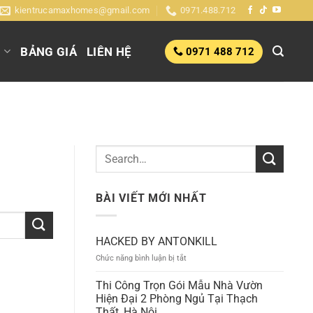
kientrucamaxhomes@gmail.com
0971.488.712
G
BẢNG GIÁ
LIÊN HỆ
0971 488 712
BÀI VIẾT MỚI NHẤT
HACKED BY ANTONKILL
ở
Chức năng bình luận bị tắt
HACKED
BY
Thi Công Trọn Gói Mẫu Nhà Vườn
ANTONKILL
Hiện Đại 2 Phòng Ngủ Tại Thạch
Thất, Hà Nội