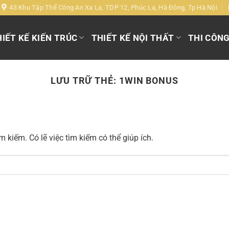
43 Khu Tập Thể Công An Xa La, TDP 12, Phúc La, Hà Đông, Tp Hà Nội
IẾT KẾ KIẾN TRÚC
THIẾT KẾ NỘI THẤT
THI CÔN
LƯU TRỮ THẺ:
1WIN BONUS
 kiếm. Có lẽ việc tìm kiếm có thể giúp ích.