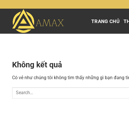
Chuyển
đến
nội
TRANG CHỦ
TH
dung
Không kết quả
Có vẻ như chúng tôi không tìm thấy những gì bạn đang tìm