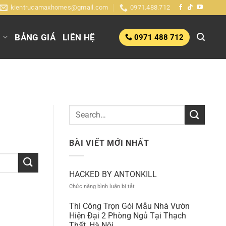
kientrucamaxhomes@gmail.com
0971.488.712
G
BẢNG GIÁ
LIÊN HỆ
0971 488 712
BÀI VIẾT MỚI NHẤT
HACKED BY ANTONKILL
ở
Chức năng bình luận bị tắt
HACKED
BY
Thi Công Trọn Gói Mẫu Nhà Vườn
ANTONKILL
Hiện Đại 2 Phòng Ngủ Tại Thạch
Thất, Hà Nội