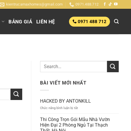
kientrucamaxhomes@gmail.com
0971.488.712
G
BẢNG GIÁ
LIÊN HỆ
0971 488 712
BÀI VIẾT MỚI NHẤT
HACKED BY ANTONKILL
ở
Chức năng bình luận bị tắt
HACKED
BY
Thi Công Trọn Gói Mẫu Nhà Vườn
ANTONKILL
Hiện Đại 2 Phòng Ngủ Tại Thạch
Thất, Hà Nội