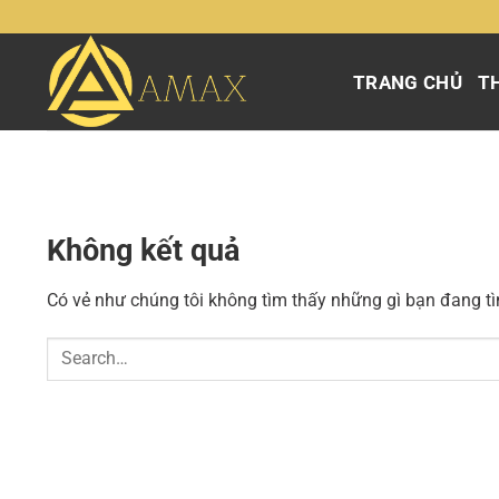
Chuyển
đến
nội
TRANG CHỦ
TH
dung
Không kết quả
Có vẻ như chúng tôi không tìm thấy những gì bạn đang tìm