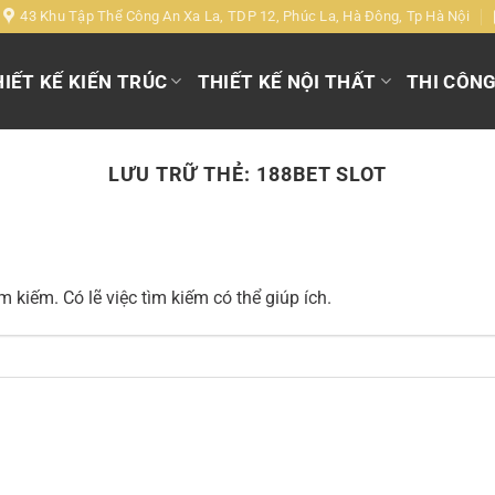
43 Khu Tập Thể Công An Xa La, TDP 12, Phúc La, Hà Đông, Tp Hà Nội
IẾT KẾ KIẾN TRÚC
THIẾT KẾ NỘI THẤT
THI CÔN
LƯU TRỮ THẺ:
188BET SLOT
 kiếm. Có lẽ việc tìm kiếm có thể giúp ích.